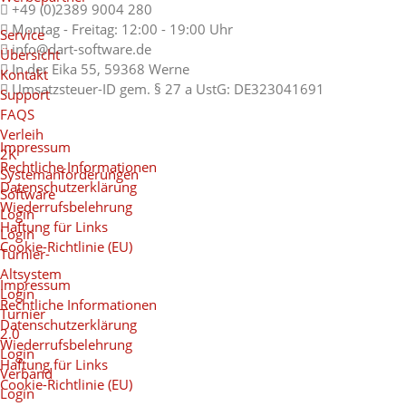
+49 (0)2389 9004 280
Montag - Freitag: 12:00 - 19:00 Uhr
Service
info@dart-software.de
Übersicht
In der Eika 55, 59368 Werne
Kontakt
Umsatzsteuer-ID gem. § 27 a UstG: DE323041691
Support
FAQS
Verleih
Impressum
2K
Rechtliche Informationen
Systemanforderungen
Datenschutzerklärung
Software
Wiederrufsbelehrung
Login
Haftung für Links
Login
Cookie-Richtlinie (EU)
Turnier-
Altsystem
Impressum
Login
Rechtliche Informationen
Turnier
Datenschutzerklärung
2.0
Wiederrufsbelehrung
Login
Haftung für Links
Verband
Cookie-Richtlinie (EU)
Login