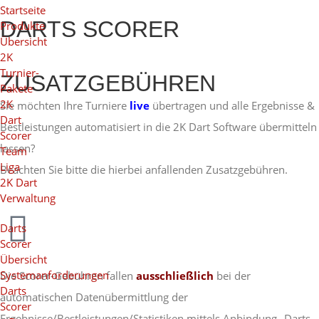
Startseite
DARTS SCORER
Produkte
Übersicht
2K
Turnier-
ZUSATZGEBÜHREN
Pakete
2K
Sie möchten Ihre Turniere
live
übertragen und alle Ergebnisse &
Dart
Bestleistungen automatisiert in die 2K Dart Software übermitteln
Scorer
lassen?
Team
Liga
Beachten Sie bitte die hierbei anfallenden Zusatzgebühren.
2K Dart
Verwaltung
Darts
Scorer
Übersicht
Systemanforderungen
Die Scorer-Gebühren fallen
ausschließlich
bei der
Darts
automatischen Datenübermittlung der
Scorer
Ergebnisse/Bestleistungen/Statistiken mittels Anbindung „Darts