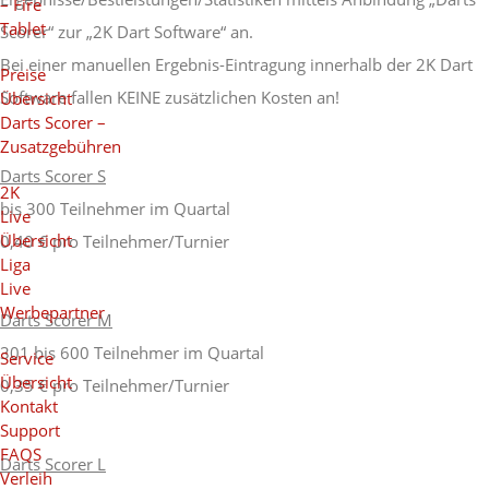
– Fire
Tablet
Scorer“ zur „2K Dart Software“ an.
Bei einer manuellen Ergebnis-Eintragung innerhalb der 2K Dart
Preise
Software fallen KEINE zusätzlichen Kosten an!
Übersicht
Darts Scorer –
Zusatzgebühren
Darts Scorer S
2K
bis 300 Teilnehmer im Quartal
Live
Übersicht
0,40 € pro Teilnehmer/Turnier
Liga
Live
Werbepartner
Darts Scorer M
301 bis 600 Teilnehmer im Quartal
Service
Übersicht
0,35 € pro Teilnehmer/Turnier
Kontakt
Support
FAQS
Darts Scorer L
Verleih