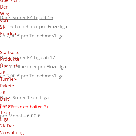
Übersicht
Der
Weg
Darts Scorer EZ-Liga 9-16
von
9 – 16 Teilnehmer pro Einzelliga
2K
Kunden
ab 2,00 € pro Teilnehmer/Liga
Startseite
Darts Scorer EZ-Liga ab 17
Produkte
Übersicht
ab 17 Teilnehmer pro Einzelliga
2K
ab 3,00 € pro Teilnehmer/Liga
Turnier-
Pakete
2K
Darts Scorer Team-Liga
Dart
Scorer
(im Classic enthalten *)
Team
pro Monat – 6,00 €
Liga
2K Dart
Verwaltung