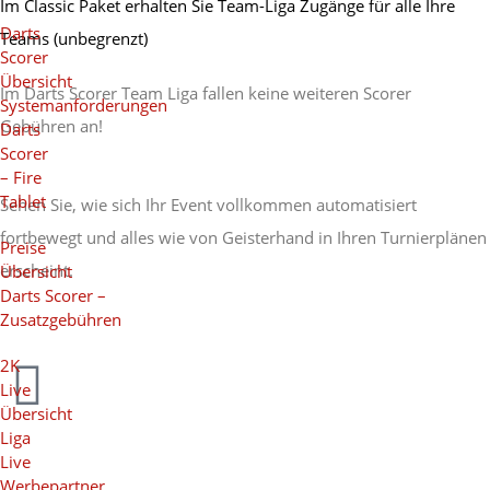
Im Classic Paket erhalten Sie Team-Liga Zugänge für alle Ihre
Darts
Teams (unbegrenzt)
Scorer
Übersicht
Im Darts Scorer Team Liga fallen keine weiteren Scorer
Systemanforderungen
Gebühren an!
Darts
Scorer
– Fire
Tablet
Sehen Sie, wie sich Ihr Event vollkommen automatisiert
fortbewegt und alles wie von Geisterhand in Ihren Turnierplänen
Preise
erscheint.
Übersicht
Darts Scorer –
Zusatzgebühren
2K
Live
Übersicht
Liga
Live
Werbepartner