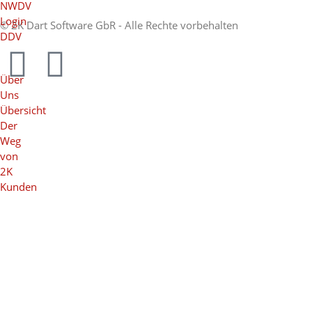
NWDV
Login
© 2K Dart Software GbR - Alle Rechte vorbehalten
DDV
Über
Uns
Übersicht
Der
Weg
von
2K
Kunden