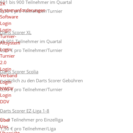
601 bis 900 Teilnehmer im Quartal
2K
Systemanforderungen
0,30 € pro Teilnehmer/Turnier
Software
Login
Login
Darts Scorer XL
Turnier-
ab 901 Teilnehmer im Quartal
Altsystem
Login
0,25 € pro Teilnehmer/Turnier
Turnier
2.0
Login
Darts Scorer Scolia
Verband
zusätzlich zu den Darts Scorer Gebühren
Login
NWDV
0,30 € pro Teilnehmer/Turnier
Login
DDV
Darts Scorer EZ-Liga 1-8
1 – 8 Teilnehmer pro Einzelliga
Über
Uns
1,50 € pro Teilnehmer/Liga