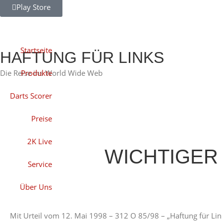
Play Store
Startseite
HAFTUNG FÜR LINKS
Die Reise ins World Wide Web
Produkte
Darts Scorer
Preise
2K Live
WICHTIGER 
Service
Über Uns
Mit Urteil vom 12. Mai 1998 – 312 O 85/98 – „Haftung für Lin