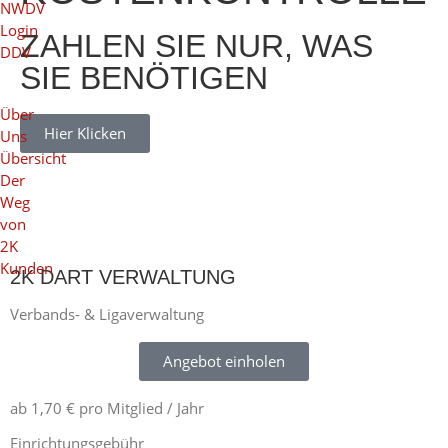
NWDV
Login
ZAHLEN SIE NUR, WAS
DDV
SIE BENÖTIGEN
Über
Hier Klicken
Uns
Übersicht
Der
Weg
von
2K
Kunden
2K DART VERWALTUNG
Verbands- & Ligaverwaltung​
Angebot einholen
ab 1,70 € pro Mitglied / Jahr
Einrichtungsgebühr