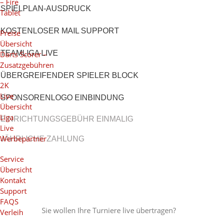
– Fire
SPIELPLAN-AUSDRUCK
Tablet
KOSTENLOSER MAIL SUPPORT
Preise
Übersicht
TEAMLIGA LIVE
Darts Scorer –
Zusatzgebühren
ÜBERGREIFENDER SPIELER BLOCK
2K
Live
SPONSORENLOGO EINBINDUNG
Übersicht
Liga
EINRICHTUNGSGEBÜHR EINMALIG
Live
Werbepartner
JÄHRLICHE ZAHLUNG
Service
Übersicht
Kontakt
Support
FAQS
Sie wollen Ihre Turniere live übertragen?
Verleih