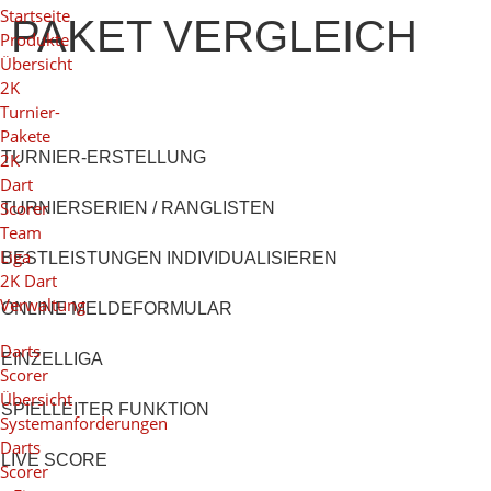
Startseite
PAKET VERGLEICH
Produkte
Übersicht
2K
Turnier-
Pakete
TURNIER-ERSTELLUNG
2K
Dart
Scorer
TURNIERSERIEN / RANGLISTEN
Team
Liga
BESTLEISTUNGEN INDIVIDUALISIEREN
2K Dart
Verwaltung
ONLINE MELDEFORMULAR
Darts
EINZELLIGA
Scorer
Übersicht
SPIELLEITER FUNKTION
Systemanforderungen
Darts
LIVE SCORE
Scorer