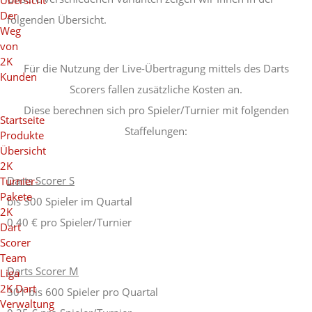
Übersicht
Der
folgenden Übersicht.
Weg
von
2K
Für die Nutzung der Live-Übertragung mittels des Darts
Kunden
Scorers fallen zusätzliche Kosten an.
Diese berechnen sich pro Spieler/Turnier mit folgenden
Startseite
Staffelungen:
Produkte
Übersicht
2K
Darts Scorer S
Turnier-
Pakete
bis 300 Spieler im Quartal
2K
0,40 € pro Spieler/Turnier
Dart
Scorer
Team
Darts Scorer M
Liga
2K Dart
301 bis 600 Spieler pro Quartal
Verwaltung