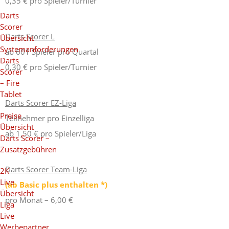
0,35 € pro Spieler/Turnier
Darts
Scorer
Darts Scorer L
Übersicht
Systemanforderungen
ab 601 Spieler pro Quartal
Darts
0,30 € pro Spieler/Turnier
Scorer
– Fire
Tablet
Darts Scorer EZ-Liga
Preise
Teilnehmer pro Einzelliga
Übersicht
ab 1,50 € pro Spieler/Liga
Darts Scorer –
Zusatzgebühren
Darts Scorer Team-Liga
2K
Live
(ab Basic plus enthalten *)
Übersicht
pro Monat – 6,00 €
Liga
Live
Werbepartner