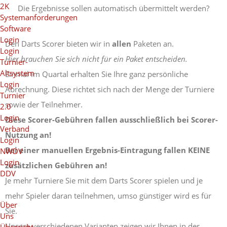
2K
Die Ergebnisse sollen automatisch übermittelt werden?
Systemanforderungen
Software
Login
Den Darts Scorer bieten wir in
allen
Paketen an.
Login
Hier brauchen Sie sich nicht für ein Paket entscheiden.
Turnier-
Altsystem
Einmal im Quartal erhalten Sie Ihre ganz persönliche
Login
Abrechnung. Diese richtet sich nach der Menge der Turniere
Turnier
sowie der Teilnehmer.
2.0
Login
Diese Scorer-Gebühren fallen ausschließlich bei Scorer-
Verband
Nutzung an!
Login
Bei einer manuellen Ergebnis-Eintragung fallen KEINE
NWDV
Login
zusätzlichen Gebühren an!
DDV
Je mehr Turniere Sie mit dem Darts Scorer spielen und je
mehr Spieler daran teilnehmen, umso günstiger wird es für
Über
Sie.
Uns
Unsere verschiedenen Varianten zeigen wir Ihnen in der