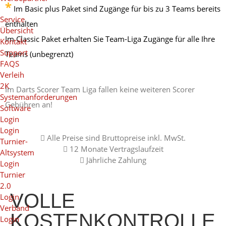
*
Im Basic plus Paket sind Zugänge für bis zu 3 Teams bereits
Service
enthalten
Übersicht
Im Classic Paket erhalten Sie Team-Liga Zugänge für alle Ihre
Kontakt
Support
Teams (unbegrenzt)
FAQS
Verleih
2K
Im Darts Scorer Team Liga fallen keine weiteren Scorer
Systemanforderungen
Gebühren an!
Software
Login
Login
Alle Preise sind Bruttopreise inkl. MwSt.
Turnier-
12 Monate Vertragslaufzeit
Altsystem
Jährliche Zahlung
Login
Turnier
2.0
VOLLE
Login
Verband
KOSTENKONTROLLE
Login