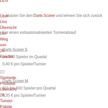
DDV
Nutzen Sie den
Darts Scorer
und lehnen Sie sich zurück
Über
Uns
Übersicht
Für einen vollautomatisierten Turnierablauf
Der
Weg
von
Darts Scorer S
2K
Kunden
bis 300 Spieler im Quartal
0,40 € pro Spieler/Turnier
Startseite
Darts Scorer M
Produkte
301 bis 600 Spieler pro Quartal
Übersicht
2K
0,35 € pro Spieler/Turnier
Turnier-
Pakete