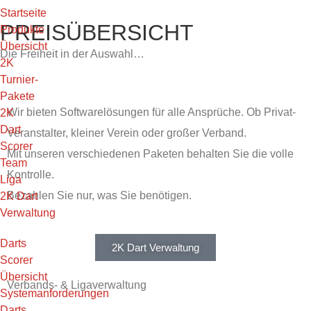
Startseite
PREISÜBERSICHT
Produkte
Übersicht
Die Freiheit in der Auswahl…
2K
Turnier-
Pakete
Wir bieten Softwarelösungen für alle Ansprüche. Ob Privat-
2K
Dart
Veranstalter, kleiner Verein oder großer Verband.
Scorer
Mit unseren verschiedenen Paketen behalten Sie die volle
Team
Kontrolle.
Liga
Bezahlen Sie nur, was Sie benötigen.
2K Dart
Verwaltung
Darts
2K Dart Verwaltung
Scorer
Übersicht
Verbands- & Ligaverwaltung
Systemanforderungen
Darts