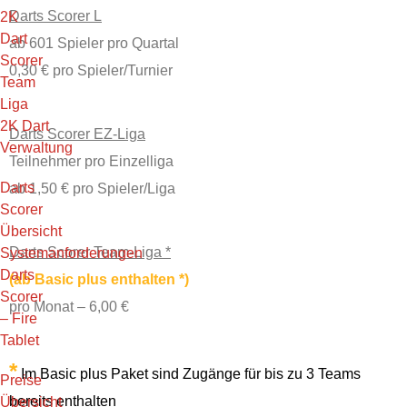
Darts Scorer L
2K
Dart
ab 601 Spieler pro Quartal
Scorer
0,30 € pro Spieler/Turnier
Team
Liga
2K Dart
Darts Scorer EZ-Liga
Verwaltung
Teilnehmer pro Einzelliga
Darts
ab 1,50 € pro Spieler/Liga
Scorer
Übersicht
Darts Scorer Team-Liga *
Systemanforderungen
Darts
(ab Basic plus enthalten *)
Scorer
pro Monat – 6,00 €
– Fire
Tablet
*
Im Basic plus Paket sind Zugänge für bis zu 3 Teams
Preise
bereits enthalten
Übersicht