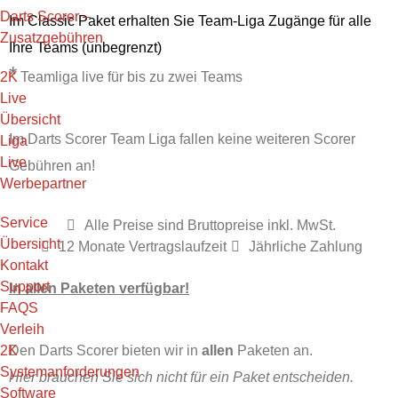
Darts Scorer –
Im Classic Paket erhalten Sie Team-Liga Zugänge für alle
Zusatzgebühren
Ihre Teams (unbegrenzt)
*
2K
Teamliga live für bis zu zwei Teams
Live
Übersicht
Im Darts Scorer Team Liga fallen keine weiteren Scorer
Liga
Live
Gebühren an!
Werbepartner
Service
Alle Preise sind Bruttopreise inkl. MwSt.
Übersicht
12 Monate Vertragslaufzeit
Jährliche Zahlung
Kontakt
Support
In allen Paketen verfügbar!
FAQS
Verleih
2K
Den Darts Scorer bieten wir in
allen
Paketen an.
Systemanforderungen
Hier brauchen Sie sich nicht für ein Paket entscheiden.
Software