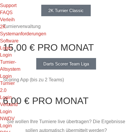
Support
2K Turnier Classic
FAQS
Verleih
Turnierverwaltung
2K
Systemanforderungen
Software
15,00 € PRO MONAT
Login
Login
Turnier-
Darts Scorer Team Liga
Altsystem
Login
Scoring App (bis zu 2 Teams)
Turnier
2.0
Login
6,00 € PRO MONAT
Verband
Login
NWDV
Sie wollen Ihre Turniere live übertragen? Die Ergebnisse
Login
sollen automatisch übermittelt werden?