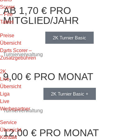
Scorer
AB 1,70 € PRO
– Fire
MITGLIED/JAHR
Tablet
Preise
2K Turnier Basic
Übersicht
Darts Scorer –
Turnierverwaltung
Zusatzgebühren
2K
9,00 € PRO MONAT
Live
Übersicht
Liga
2K Turnier Basic +
Live
Werbepartner
Turnierverwaltung
Service
Übersicht
12,00 € PRO MONAT
Kontakt