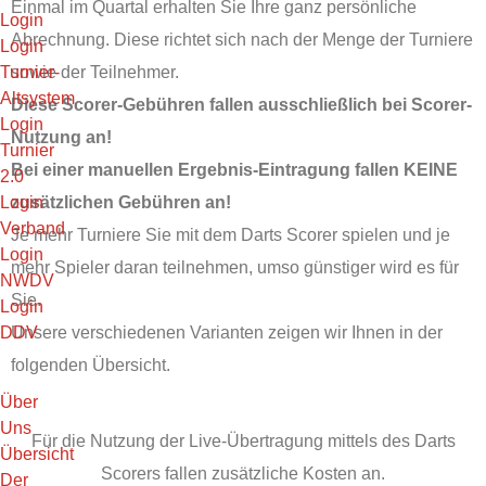
Einmal im Quartal erhalten Sie Ihre ganz persönliche
Login
Abrechnung. Diese richtet sich nach der Menge der Turniere
Login
Turnier-
sowie der Teilnehmer.
Altsystem
Diese Scorer-Gebühren fallen ausschließlich bei Scorer-
Login
Nutzung an!
Turnier
Bei einer manuellen Ergebnis-Eintragung fallen KEINE
2.0
Login
zusätzlichen Gebühren an!
Verband
Je mehr Turniere Sie mit dem Darts Scorer spielen und je
Login
mehr Spieler daran teilnehmen, umso günstiger wird es für
NWDV
Sie.
Login
DDV
Unsere verschiedenen Varianten zeigen wir Ihnen in der
folgenden Übersicht.
Über
Uns
Für die Nutzung der Live-Übertragung mittels des Darts
Übersicht
Scorers fallen zusätzliche Kosten an.
Der