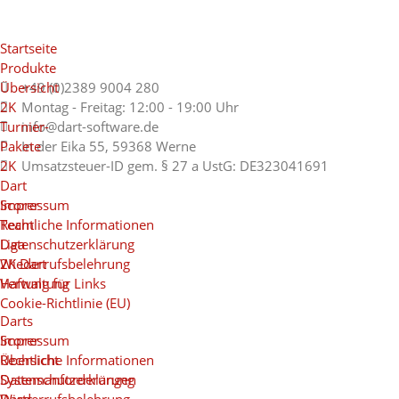
Startseite
Produkte
Übersicht
+49 (0)2389 9004 280
2K
Montag - Freitag: 12:00 - 19:00 Uhr
Turnier-
info@dart-software.de
Pakete
In der Eika 55, 59368 Werne
2K
Umsatzsteuer-ID gem. § 27 a UstG: DE323041691
Dart
Scorer
Impressum
Team
Rechtliche Informationen
Liga
Datenschutzerklärung
2K Dart
Wiederrufsbelehrung
Verwaltung
Haftung für Links
Cookie-Richtlinie (EU)
Darts
Scorer
Impressum
Übersicht
Rechtliche Informationen
Systemanforderungen
Datenschutzerklärung