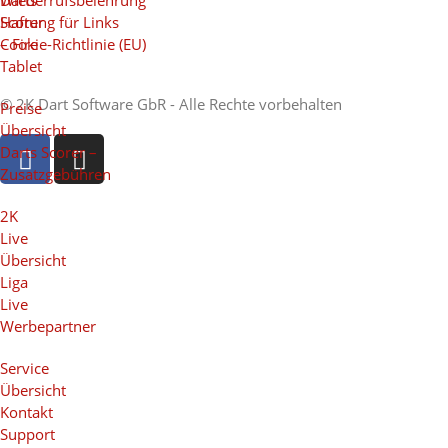
Darts
Wiederrufsbelehrung
Scorer
Haftung für Links
– Fire
Cookie-Richtlinie (EU)
Tablet
© 2K Dart Software GbR - Alle Rechte vorbehalten
Preise
Übersicht
Darts Scorer –
Zusatzgebühren
2K
Live
Übersicht
Liga
Live
Werbepartner
Service
Übersicht
Kontakt
Support