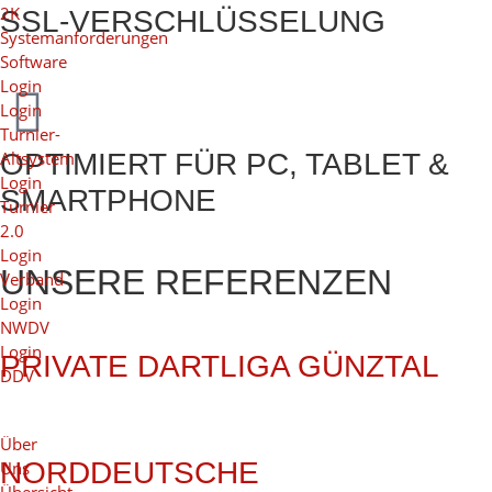
2K
SSL-VERSCHLÜSSELUNG
Systemanforderungen
Software
Login
Login
Turnier-
Altsystem
OPTIMIERT FÜR PC, TABLET &
Login
SMARTPHONE
Turnier
2.0
Login
UNSERE REFERENZEN
Verband
Login
NWDV
Login
PRIVATE DARTLIGA GÜNZTAL
DDV
Über
NORDDEUTSCHE
Uns