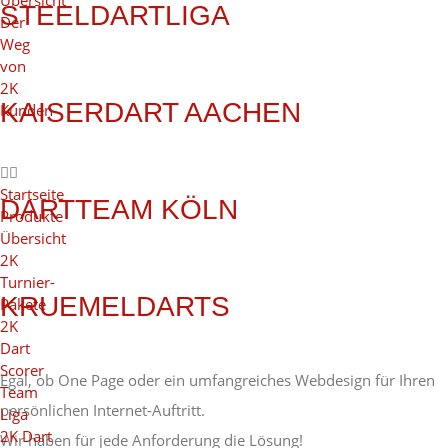
Übersicht
STEELDARTLIGA
Der
Weg
von
2K
KAISERDART AACHEN
Kunden
Startseite
DARTTEAM KÖLN
Produkte
Übersicht
2K
Turnier-
KRUEMELDARTS
Pakete
2K
Dart
Scorer
Egal, ob One Page oder ein umfangreiches Webdesign für Ihren
Team
persönlichen Internet-Auftritt.
Liga
2K Dart
Wir haben für jede Anforderung die Lösung!