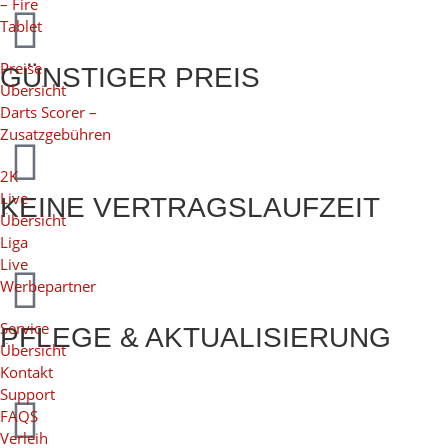
– Fire
Tablet
Preise
GÜNSTIGER PREIS
Übersicht
Darts Scorer –
Zusatzgebühren
2K
Live
KEINE VERTRAGSLAUFZEIT
Übersicht
Liga
Live
Werbepartner
Service
PFLEGE & AKTUALISIERUNG
Übersicht
Kontakt
Support
FAQS
Verleih