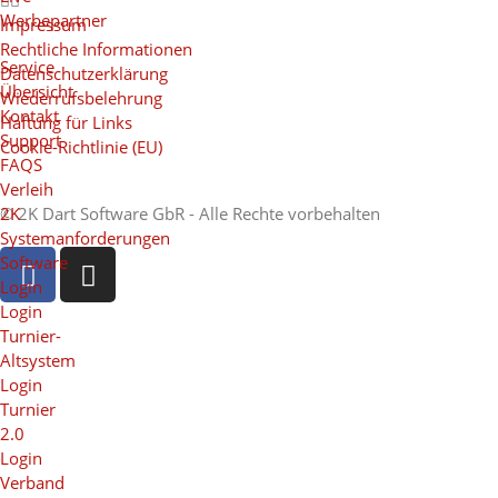
Werbepartner
Impressum
Rechtliche Informationen
Service
Datenschutzerklärung
Übersicht
Wiederrufsbelehrung
Kontakt
Haftung für Links
Support
Cookie-Richtlinie (EU)
FAQS
Verleih
2K
© 2K Dart Software GbR - Alle Rechte vorbehalten
Systemanforderungen
Software
Login
Login
Turnier-
Altsystem
Login
Turnier
2.0
Login
Verband