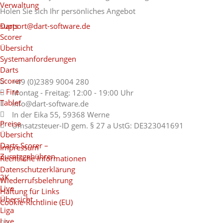
Verwaltung
Holen Sie sich Ihr persönliches Angebot
Darts
support@dart-software.de
Scorer
Übersicht
Systemanforderungen
Darts
Scorer
+49 (0)2389 9004 280
– Fire
Montag - Freitag: 12:00 - 19:00 Uhr
Tablet
info@dart-software.de
In der Eika 55, 59368 Werne
Preise
Umsatzsteuer-ID gem. § 27 a UstG: DE323041691
Übersicht
Darts Scorer –
Impressum
Zusatzgebühren
Rechtliche Informationen
Datenschutzerklärung
2K
Wiederrufsbelehrung
Live
Haftung für Links
Übersicht
Cookie-Richtlinie (EU)
Liga
Live