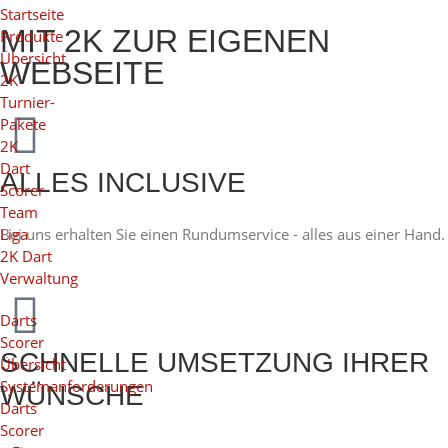
Startseite
MIT 2K ZUR EIGENEN
Produkte
Übersicht
WEBSEITE
2K
Turnier-
Pakete
2K
Dart
ALLES INCLUSIVE
Scorer
Team
Liga
Bei uns erhalten Sie einen Rundumservice - alles aus einer Hand.
2K Dart
Verwaltung
Darts
Scorer
SCHNELLE UMSETZUNG IHRER
Übersicht
Systemanforderungen
WÜNSCHE
Darts
Scorer